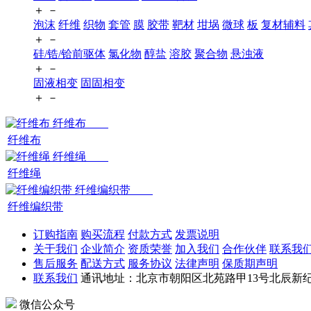
＋
－
泡沫
纤维
织物
套管
膜
胶带
靶材
坩埚
微球
板
复材辅料
＋
－
硅/锆/铪前驱体
氯化物
醇盐
溶胶
聚合物
悬浊液
＋
－
固液相变
固固相变
＋
－
纤维布
纤维布
纤维绳
纤维绳
纤维编织带
纤维编织带
订购指南
购买流程
付款方式
发票说明
关于我们
企业简介
资质荣誉
加入我们
合作伙伴
联系我
售后服务
配送方式
服务协议
法律声明
保质期声明
联系我们
通讯地址：北京市朝阳区北苑路甲13号北辰新纪元
微信公众号