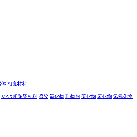
驱体
相变材料
MAX相陶瓷材料
溶胶
氯化物
矿物粉
硫化物
氢化物
氢氧化物