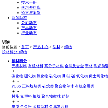
技术手册
学习资料库
论文与案例
新闻动态
公司动态
产品动态
行业动态
织物
当前位置：
首页
>
产品中心
>
型材
>
织物
按材料分:
织物
按材料分
：
无机材料
有机材料
高分子材料
金属及合金
型材
陶瓷前
＋
－
碳化物
硼化物
氮化物
硅化物
硼/硅/碳
氧化物
稀土氧化物
＋
－
POSS
正构烷烃类
硅烷类
聚合物单体
有机金属类
＋
－
树脂
氟塑料
橡胶
聚合物微球
助剂
＋
－
单质
合金粉
金属型材
金属复合粉